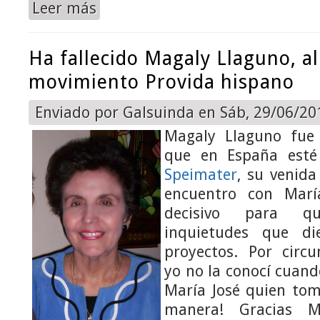
Leer más
sobre Y Magaly estuvo en España y fue el mejor reg
Ha fallecido Magaly Llaguno, a
movimiento Provida hispano
Enviado por
Galsuinda
en Sáb, 29/06/201
Magaly Llaguno fue 
que en España est
Speimater
, su venid
encuentro con Marí
decisivo para q
inquietudes que di
proyectos. Por circu
yo no la conocí cuand
María José quien tom
manera! Gracias 