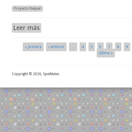
Proyecto Raquel
Leer más
sobre Convocatoria para capacitación de Proyecto
« primera
‹ anterior
…
4
5
6
7
8
9
Páginas
última »
Copyright © 2026, SpeiMater.