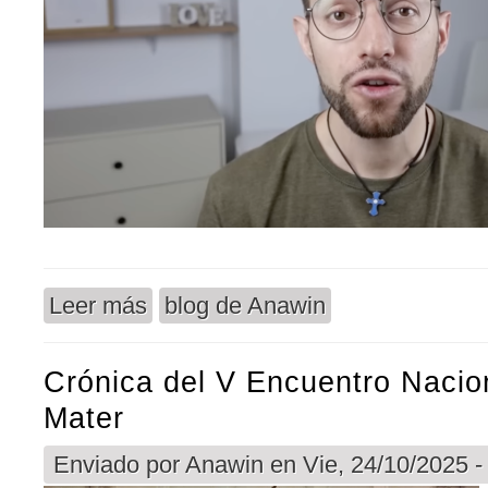
Leer más
blog de Anawin
sobre Video Cristianismo Relevante : 15 Añ
| María José Mansilla
Crónica del V Encuentro Nacio
Mater
Enviado por
Anawin
en Vie, 24/10/2025 -