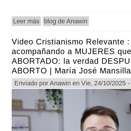
Leer más
blog de Anawin
sobre La historia de Mackenna y la reversión de l
Video Cristianismo Relevante 
acompañando a MUJERES que
ABORTADO: la verdad DESPU
ABORTO | María José Mansilla
Enviado por
Anawin
en Vie, 24/10/2025 -