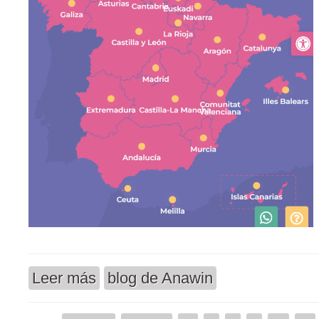
Leer más
blog de Anawin
sobre «Quiero abortar»: la nueva web del Gobie