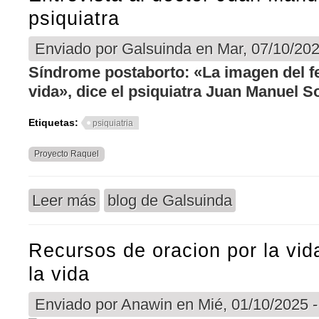
psiquiatra
Enviado por
Galsuinda
en Mar, 07/10/202
Síndrome postaborto: «La imagen del f
vida», dice el psiquiatra Juan Manuel S
Etiquetas:
psiquiatria
Proyecto Raquel
Leer más
blog de Galsuinda
sobre Entrevista al doctor Juan Manuel Soria, psi
Recursos de oracion por la vid
la vida
Enviado por
Anawin
en Mié, 01/10/2025 -