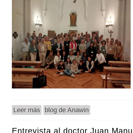
Leer más
blog de Anawin
sobre Crónica del V Encuentro Nacional de Spei 
Entrevista al doctor Juan Manu