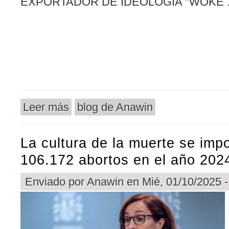
Leer más
blog de Anawin
sobre Cómo el movimiento “woke” entró en decli
La cultura de la muerte se im
106.172 abortos en el año 202
Enviado por
Anawin
en Mié, 01/10/2025 -