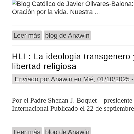
Leer más
blog de Anawin
sobre Recursos de oracion por la vida : Oracion p
HLI : La ideologia transgenero 
libertad religiosa
Enviado por
Anawin
en Mié, 01/10/2025 -
Por el Padre Shenan J. Boquet – president
Internacional Publicado el 22 de septiembr
Leer más
blog de Anawin
sobre HLI : La ideologia transgenero y la lucha por