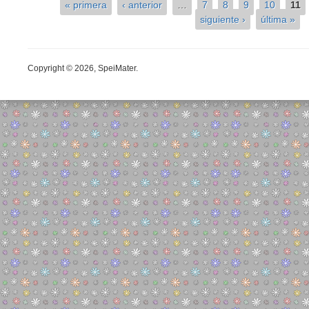
« primera
‹ anterior
…
7
8
9
10
11
Páginas
siguiente ›
última »
Copyright © 2026, SpeiMater.