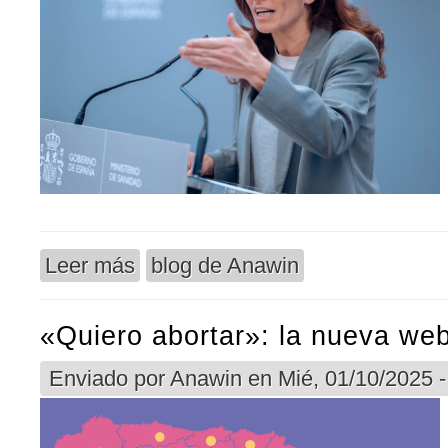
Leer más
blog de Anawin
sobre La cultura de la muerte se impone en Esp
«Quiero abortar»: la nueva we
Enviado por
Anawin
en Mié, 01/10/2025 -